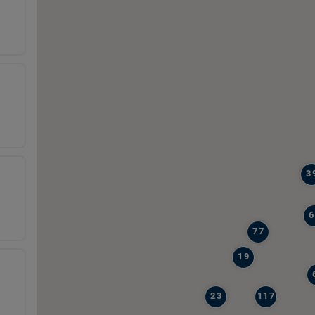
3
6
77
19
23
117