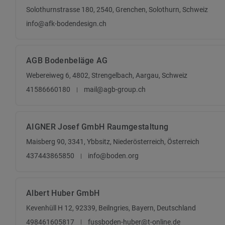
Solothurnstrasse 180, 2540, Grenchen, Solothurn, Schweiz
info@afk-bodendesign.ch
AGB Bodenbeläge AG
Webereiweg 6, 4802, Strengelbach, Aargau, Schweiz
41586660180
mail@agb-group.ch
AIGNER Josef GmbH Raumgestaltung
Maisberg 90, 3341, Ybbsitz, Niederösterreich, Österreich
437443865850
info@boden.org
Albert Huber GmbH
Kevenhüll H 12, 92339, Beilngries, Bayern, Deutschland
498461605817
fussboden-huber@t-online.de