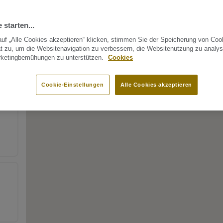
 starten...
uf „Alle Cookies akzeptieren“ klicken, stimmen Sie der Speicherung von Coo
t zu, um die Websitenavigation zu verbessern, die Websitenutzung zu analys
rketingbemühungen zu unterstützen.
Cookies
Cookie-Einstellungen
Alle Cookies akzeptieren