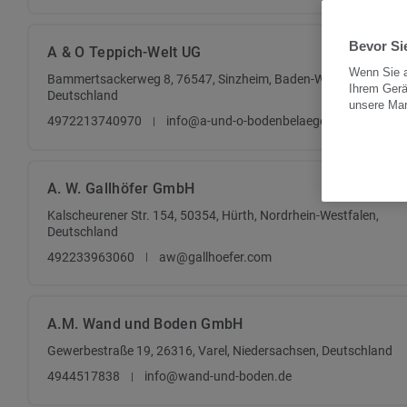
Bevor Sie
A & O Teppich-Welt UG
Wenn Sie a
Bammertsackerweg 8, 76547, Sinzheim, Baden-Württemberg,
Ihrem Gerä
Deutschland
unsere Ma
4972213740970
info@a-und-o-bodenbelaege.de
A. W. Gallhöfer GmbH
Kalscheurener Str. 154, 50354, Hürth, Nordrhein-Westfalen,
Deutschland
492233963060
aw@gallhoefer.com
A.M. Wand und Boden GmbH
Gewerbestraße 19, 26316, Varel, Niedersachsen, Deutschland
4944517838
info@wand-und-boden.de