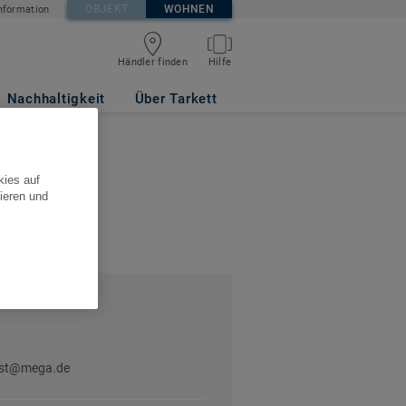
OBJEKT
WOHNEN
nformation
Händler finden
Hilfe
Nachhaltigkeit
Über Tarkett
kies auf
ieren und
Ost@mega.de