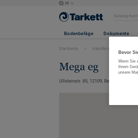
DE
Bodenbeläge
Dokumente
Startseite
Händlersuche
G
Bevor Sie
Wenn Sie a
mega eg
Ihrem Gerä
unsere Ma
Ullsteinstr. 85, 12109, Berlin, Berlin, 