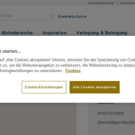
Kontaktformular
Kontakti
Erweiterte Suche
Wohnbereiche
Inspiration
Verlegung & Reinigung
ermany
Berlin
Berlin
MEGA eG
 starten...
uf „Alle Cookies akzeptieren“ klicken, stimmen Sie der Speicherung von Coo
t zu, um die Websitenavigation zu verbessern, die Websitenutzung zu analys
rketingbemühungen zu unterstützen.
Cookies
Germany
Cookie-Einstellungen
Alle Cookies akzeptieren
Kontakt
49307010000
Zentraldispo-Nord