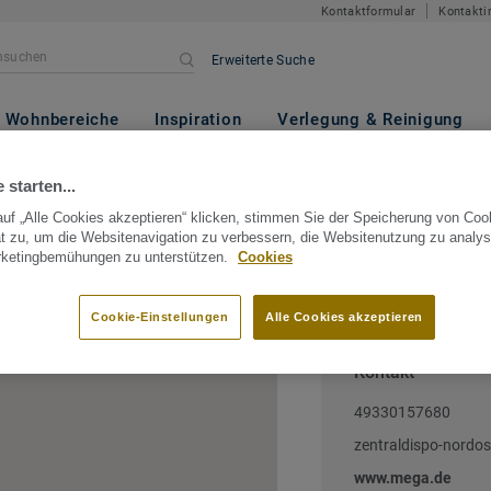
Kontaktformular
Kontakti
Erweiterte Suche
Wohnbereiche
Inspiration
Verlegung & Reinigung
ermany
Brandenburg
Oranienburg
MEGA eG
 starten...
uf „Alle Cookies akzeptieren“ klicken, stimmen Sie der Speicherung von Coo
t zu, um die Websitenavigation zu verbessern, die Websitenutzung zu analys
rketingbemühungen zu unterstützen.
Cookies
nburg, Brandenburg, Germany
Cookie-Einstellungen
Alle Cookies akzeptieren
Kontakt
49330157680
zentraldispo-nord
www.mega.de