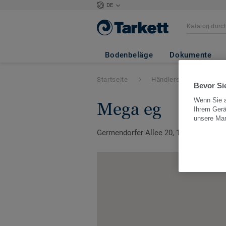
DE
Bodenbeläge
Dokumente
Startseite
Händlersuche
G
Bevor Sie
Wenn Sie a
mega eg
Ihrem Gerä
unsere Ma
Germendorfer Allee 20, 16515, Oranie