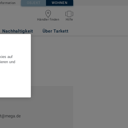
OBJEKT
WOHNEN
nformation
Händler finden
Hilfe
Nachhaltigkeit
Über Tarkett
kies auf
ieren und
ost@mega.de