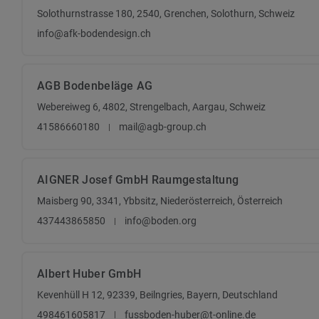
Solothurnstrasse 180, 2540, Grenchen, Solothurn, Schweiz
info@afk-bodendesign.ch
AGB Bodenbeläge AG
Webereiweg 6, 4802, Strengelbach, Aargau, Schweiz
41586660180
mail@agb-group.ch
AIGNER Josef GmbH Raumgestaltung
Maisberg 90, 3341, Ybbsitz, Niederösterreich, Österreich
437443865850
info@boden.org
Albert Huber GmbH
Kevenhüll H 12, 92339, Beilngries, Bayern, Deutschland
498461605817
fussboden-huber@t-online.de