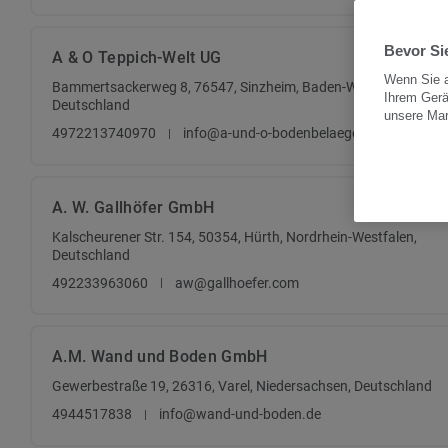
Bevor Sie
A & O Teppich-Welt UG
Wenn Sie a
Bammertsackerweg 8, 76547, Sinzheim, Baden-Württemberg,
Ihrem Gerä
Deutschland
unsere Ma
4972213740970
info@a-und-o-bodenbelaege.de
A. W. Gallhöfer GmbH
Kalscheurener Str. 154, 50354, Hürth, Nordrhein-Westfalen,
Deutschland
492233963060
aw@gallhoefer.com
A.M. Wand und Boden GmbH
Gewerbestraße 19, 26316, Varel, Niedersachsen, Deutschland
4944517838
info@wand-und-boden.de