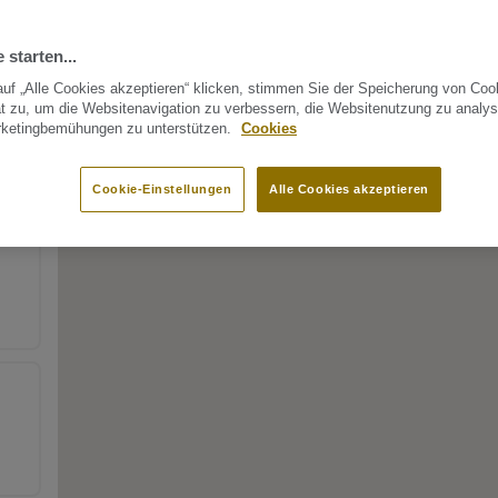
 starten...
uf „Alle Cookies akzeptieren“ klicken, stimmen Sie der Speicherung von Coo
t zu, um die Websitenavigation zu verbessern, die Websitenutzung zu analys
rketingbemühungen zu unterstützen.
Cookies
Cookie-Einstellungen
Alle Cookies akzeptieren