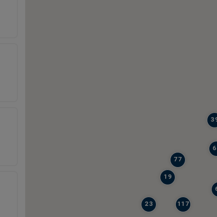
3
6
77
19
23
117