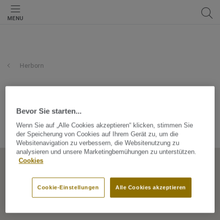
MENU
Herborn
balzer und nassauer gmbh
& co.kg
Bevor Sie starten...
Wenn Sie auf „Alle Cookies akzeptieren“ klicken, stimmen Sie
Walther-Rathenau-Straße 71, 35745, Herborn, Hessen, Germany
der Speicherung von Cookies auf Ihrem Gerät zu, um die
Websitenavigation zu verbessern, die Websitenutzung zu
analysieren und unsere Marketingbemühungen zu unterstützen.
Cookies
Cookie-Einstellungen
Alle Cookies akzeptieren