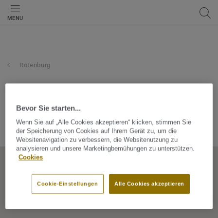
MENU
Rotenburg
bhw märkte behrens u.
rathsmann
Bevor Sie starten...
Wenn Sie auf „Alle Cookies akzeptieren“ klicken, stimmen Sie
Bremer Str. 19, 27356, Rotenburg, Hessen, Germany
der Speicherung von Cookies auf Ihrem Gerät zu, um die
Websitenavigation zu verbessern, die Websitenutzung zu
analysieren und unsere Marketingbemühungen zu unterstützen.
Cookies
Cookie-Einstellungen
Alle Cookies akzeptieren