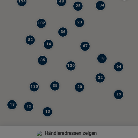
194
48
134
25
23
102
36
82
14
67
18
85
130
64
32
35
130
20
19
18
12
13
Händleradressen zeigen