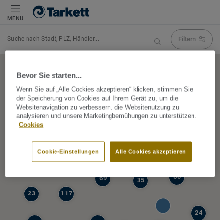
MENU
Filtern
Navigation verändert Suchergebnis
Bevor Sie starten...
Wenn Sie auf „Alle Cookies akzeptieren“ klicken, stimmen Sie
der Speicherung von Cookies auf Ihrem Gerät zu, um die
5
Websitenavigation zu verbessern, die Websitenutzung zu
39
analysieren und unsere Marketingbemühungen zu unterstützen.
47
Cookies
68
77
6
Cookie-Einstellungen
Alle Cookies akzeptieren
19
60
69
35
23
117
24