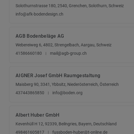
Solothurnstrasse 180, 2540, Grenchen, Solothurn, Schweiz
info@afk-bodendesign.ch
AGB Bodenbeläge AG
Webereiweg 6, 4802, Strengelbach, Aargau, Schweiz
41586660180
mail@agb-group.ch
AIGNER Josef GmbH Raumgestaltung
Maisberg 90, 3341, Ybbsitz, Niederösterreich, Österreich
437443865850
info@boden.org
Albert Huber GmbH
Kevenhüll H 12, 92339, Beilngries, Bayern, Deutschland
498461605817
fussboden-huber@t-online.de