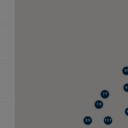
3
6
77
19
23
117