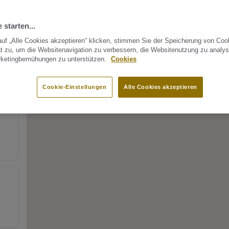
 starten...
uf „Alle Cookies akzeptieren“ klicken, stimmen Sie der Speicherung von Coo
t zu, um die Websitenavigation zu verbessern, die Websitenutzung zu analys
rketingbemühungen zu unterstützen.
Cookies
Cookie-Einstellungen
Alle Cookies akzeptieren