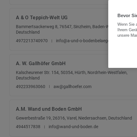
Bevor Sie
A & O Teppich-Welt UG
Wenn Sie a
Bammertsackerweg 8, 76547, Sinzheim, Baden-Württemberg,
Ihrem Gerä
Deutschland
unsere Ma
4972213740970
info@a-und-o-bodenbelaege.de
A. W. Gallhöfer GmbH
Kalscheurener Str. 154, 50354, Hürth, Nordrhein-Westfalen,
Deutschland
492233963060
aw@gallhoefer.com
A.M. Wand und Boden GmbH
Gewerbestraße 19, 26316, Varel, Niedersachsen, Deutschland
4944517838
info@wand-und-boden.de