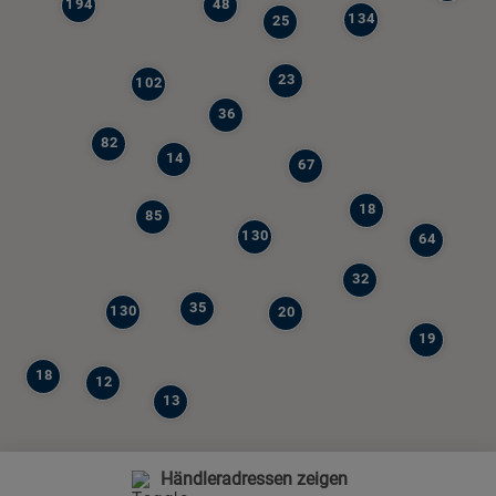
194
48
134
25
23
102
36
82
14
67
18
85
130
64
32
35
130
20
19
18
12
13
Händleradressen zeigen