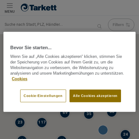
MENU
Filtern
Navigation verändert Suchergebnis
Bevor Sie starten...
Wenn Sie auf „Alle Cookies akzeptieren“ klicken, stimmen Sie
der Speicherung von Cookies auf Ihrem Gerät zu, um die
5
Websitenavigation zu verbessern, die Websitenutzung zu
39
analysieren und unsere Marketingbemühungen zu unterstützen.
47
Cookies
68
77
6
Cookie-Einstellungen
Alle Cookies akzeptieren
19
60
69
35
23
117
24