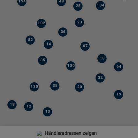
194
48
134
25
23
102
36
82
14
67
18
85
130
64
32
35
130
20
19
18
12
13
Händleradressen zeigen