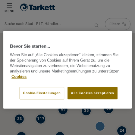
MENU
Filtern
Navigation verändert Suchergebnis
Bevor Sie starten...
Wenn Sie auf „Alle Cookies akzeptieren“ klicken, stimmen Sie
der Speicherung von Cookies auf Ihrem Gerät zu, um die
5
Websitenavigation zu verbessern, die Websitenutzung zu
39
analysieren und unsere Marketingbemühungen zu unterstützen.
47
Cookies
68
77
6
Cookie-Einstellungen
Alle Cookies akzeptieren
19
60
69
35
23
117
24