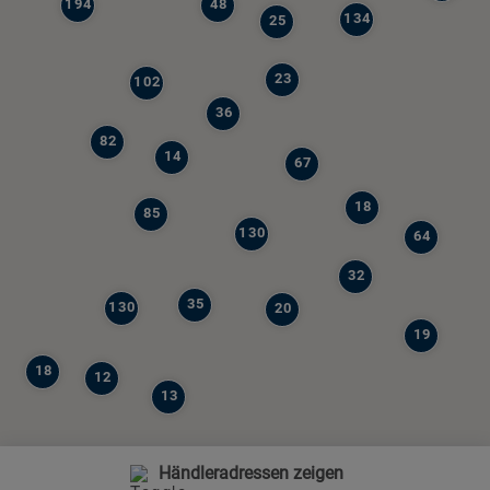
194
48
134
25
23
102
36
82
14
67
18
85
130
64
32
35
130
20
19
18
12
13
Händleradressen zeigen