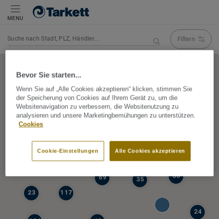
MENU
Filtern
Navigation verändert Suchergebnis
Bevor Sie starten...
Wenn Sie auf „Alle Cookies akzeptieren“ klicken, stimmen Sie
der Speicherung von Cookies auf Ihrem Gerät zu, um die
5
Websitenavigation zu verbessern, die Websitenutzung zu
39
analysieren und unsere Marketingbemühungen zu unterstützen.
47
Cookies
68
77
6
Cookie-Einstellungen
Alle Cookies akzeptieren
19
60
69
35
23
117
24