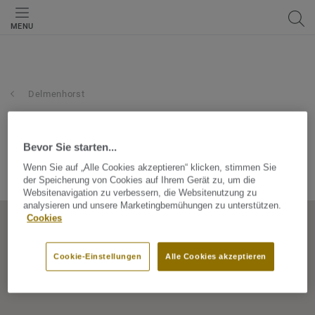
MENU
Delmenhorst
erich famulla gmbh
Bevor Sie starten...
Stedinger Str. 59-63, 27753, Delmenhorst, Niedersachsen,
Wenn Sie auf „Alle Cookies akzeptieren“ klicken, stimmen Sie
Germany
der Speicherung von Cookies auf Ihrem Gerät zu, um die
Websitenavigation zu verbessern, die Websitenutzung zu
analysieren und unsere Marketingbemühungen zu unterstützen.
Cookies
Cookie-Einstellungen
Alle Cookies akzeptieren