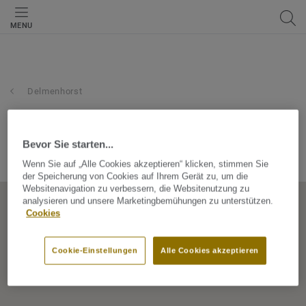
MENU
Delmenhorst
becker-konzepthaus gmbh
Bevor Sie starten...
Reinersweg 65, 27751, Delmenhorst, Niedersachsen, Germany
Wenn Sie auf „Alle Cookies akzeptieren“ klicken, stimmen Sie
der Speicherung von Cookies auf Ihrem Gerät zu, um die
Websitenavigation zu verbessern, die Websitenutzung zu
analysieren und unsere Marketingbemühungen zu unterstützen.
Cookies
Cookie-Einstellungen
Alle Cookies akzeptieren