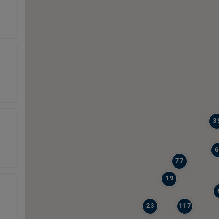
3
6
77
19
23
117