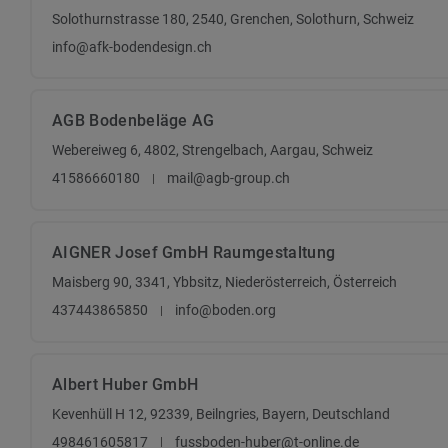
Solothurnstrasse 180, 2540, Grenchen, Solothurn, Schweiz
info@afk-bodendesign.ch
AGB Bodenbeläge AG
Webereiweg 6, 4802, Strengelbach, Aargau, Schweiz
41586660180
mail@agb-group.ch
AIGNER Josef GmbH Raumgestaltung
Maisberg 90, 3341, Ybbsitz, Niederösterreich, Österreich
437443865850
info@boden.org
Albert Huber GmbH
Kevenhüll H 12, 92339, Beilngries, Bayern, Deutschland
498461605817
fussboden-huber@t-online.de