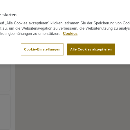
 starten...
uf „Alle Cookies akzeptieren“ klicken, stimmen Sie der Speicherung von Coo
t zu, um die Websitenavigation zu verbessern, die Websitenutzung zu analys
rketingbemühungen zu unterstützen.
Cookies
Cookie-Einstellungen
Alle Cookies akzeptieren