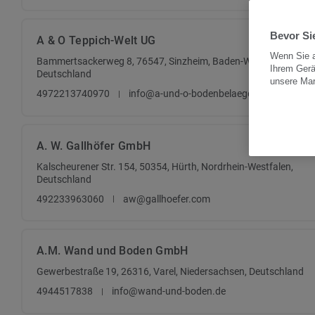
Bevor Sie
A & O Teppich-Welt UG
Wenn Sie a
Bammertsackerweg 8, 76547, Sinzheim, Baden-Württemberg,
Ihrem Gerä
Deutschland
unsere Ma
4972213740970
info@a-und-o-bodenbelaege.de
A. W. Gallhöfer GmbH
Kalscheurener Str. 154, 50354, Hürth, Nordrhein-Westfalen,
Deutschland
492233963060
aw@gallhoefer.com
A.M. Wand und Boden GmbH
Gewerbestraße 19, 26316, Varel, Niedersachsen, Deutschland
4944517838
info@wand-und-boden.de