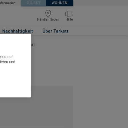
OBJEKT
WOHNEN
nformation
Händler finden
Hilfe
Nachhaltigkeit
Über Tarkett
lsgesellschaft mbH
kies auf
ieren und