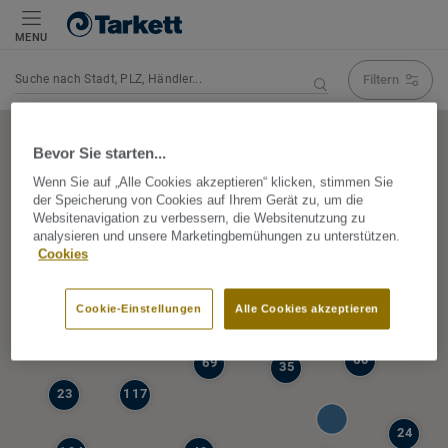
MENU
Filtern
Navigation verändert Suchergebnis
Bevor Sie starten...
Wenn Sie auf „Alle Cookies akzeptieren“ klicken, stimmen Sie
der Speicherung von Cookies auf Ihrem Gerät zu, um die
5
Websitenavigation zu verbessern, die Websitenutzung zu
39
analysieren und unsere Marketingbemühungen zu unterstützen.
47
Cookies
68
77
6
Cookie-Einstellungen
Alle Cookies akzeptieren
19
60
69
35
23
117
24