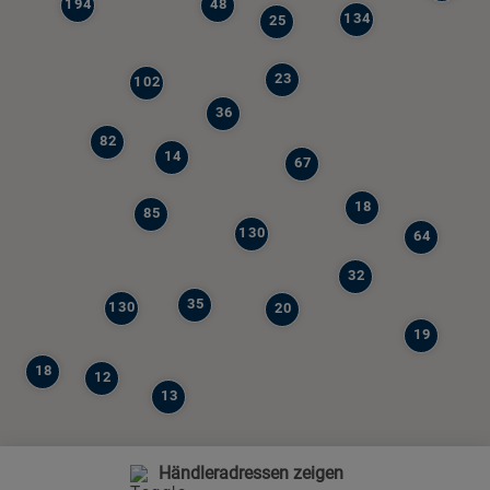
194
48
134
25
23
102
36
82
14
67
18
85
130
64
32
35
130
20
19
18
12
13
Händleradressen zeigen