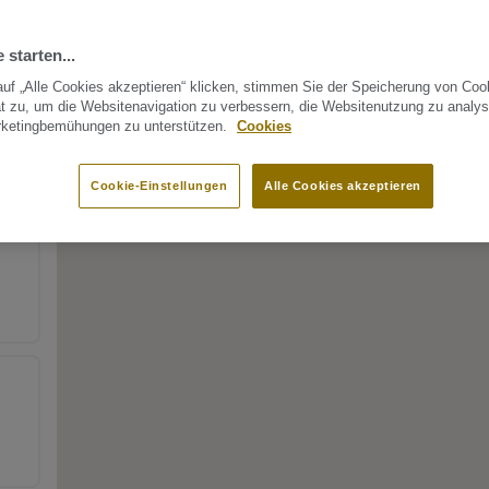
 starten...
uf „Alle Cookies akzeptieren“ klicken, stimmen Sie der Speicherung von Coo
t zu, um die Websitenavigation zu verbessern, die Websitenutzung zu analys
rketingbemühungen zu unterstützen.
Cookies
Cookie-Einstellungen
Alle Cookies akzeptieren