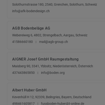
Solothurnstrasse 180, 2540, Grenchen, Solothurn, Schweiz
info@afk-bodendesign.ch
AGB Bodenbeläge AG
Webereiweg 6, 4802, Strengelbach, Aargau, Schweiz
41586660180
mail@agb-group.ch
AIGNER Josef GmbH Raumgestaltung
Maisberg 90, 3341, Ybbsitz, Niederösterreich, Österreich
437443865850
info@boden.org
Albert Huber GmbH
Kevenhüll H 12, 92339, Beilngries, Bayern, Deutschland
498461605817
fussboden-huber@t-online.de