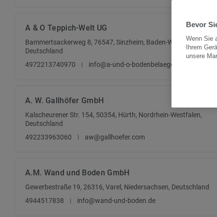
Bevor Sie
A & O Teppich-Welt UG
Wenn Sie a
Bammertsackerweg 8, 76547, Sinzheim, Baden-Württemberg,
Ihrem Gerä
Deutschland
unsere Ma
4972213740970
info@a-und-o-bodenbelaege.de
A. W. Gallhöfer GmbH
Kalscheurener Str. 154, 50354, Hürth, Nordrhein-Westfalen,
Deutschland
492233963060
aw@gallhoefer.com
A.M. Wand und Boden GmbH
Gewerbestraße 19, 26316, Varel, Niedersachsen, Deutschland
4944517838
info@wand-und-boden.de