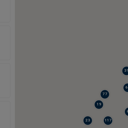
3
6
77
19
23
117