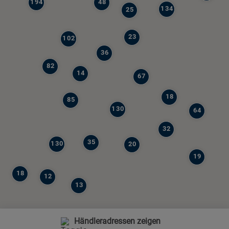
194
48
134
25
23
102
36
82
14
67
18
85
130
64
32
35
130
20
19
18
12
13
Händleradressen zeigen