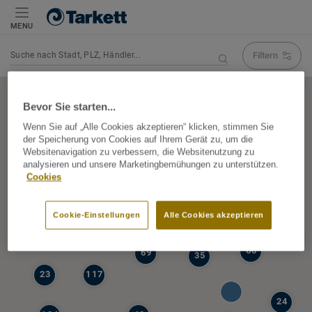
MENU
Filtern
Navigation verändert Suchergebnis
Bevor Sie starten...
Wenn Sie auf „Alle Cookies akzeptieren“ klicken, stimmen Sie
der Speicherung von Cookies auf Ihrem Gerät zu, um die
5
Websitenavigation zu verbessern, die Websitenutzung zu
39
analysieren und unsere Marketingbemühungen zu unterstützen.
47
Cookies
68
77
6
Cookie-Einstellungen
Alle Cookies akzeptieren
19
60
69
35
23
117
24