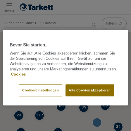
MENU
Filtern
Navigation verändert Suchergebnis
Bevor Sie starten...
Wenn Sie auf „Alle Cookies akzeptieren“ klicken, stimmen Sie
der Speicherung von Cookies auf Ihrem Gerät zu, um die
5
Websitenavigation zu verbessern, die Websitenutzung zu
39
analysieren und unsere Marketingbemühungen zu unterstützen.
47
Cookies
68
77
6
Cookie-Einstellungen
Alle Cookies akzeptieren
19
60
69
35
23
117
24