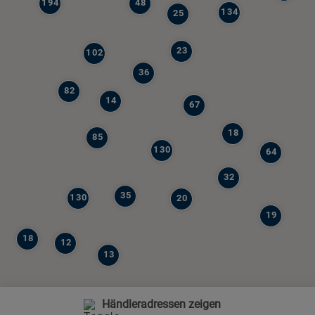
194
48
134
25
23
102
36
82
14
67
18
85
130
64
32
35
130
20
19
18
12
13
Händleradressen zeigen