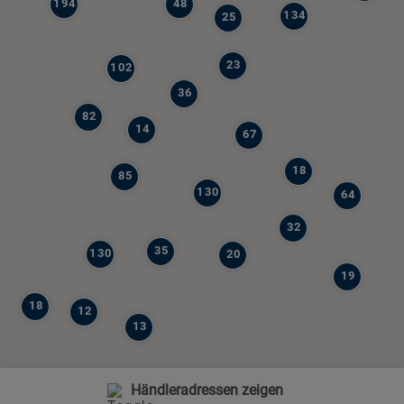
194
48
134
25
23
102
36
82
14
67
18
85
130
64
32
35
130
20
19
18
12
13
Händleradressen zeigen