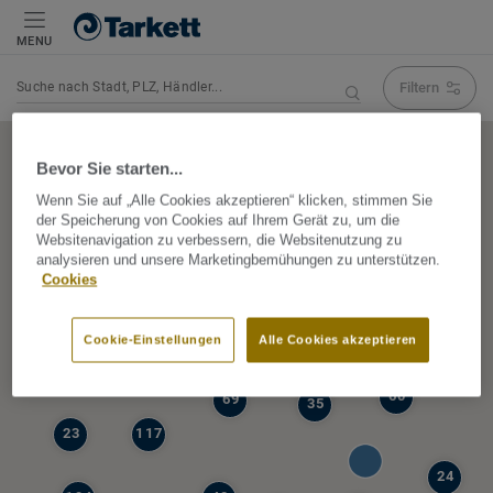
MENU
Filtern
Navigation verändert Suchergebnis
Bevor Sie starten...
Wenn Sie auf „Alle Cookies akzeptieren“ klicken, stimmen Sie
der Speicherung von Cookies auf Ihrem Gerät zu, um die
5
Websitenavigation zu verbessern, die Websitenutzung zu
39
analysieren und unsere Marketingbemühungen zu unterstützen.
47
Cookies
68
77
6
Cookie-Einstellungen
Alle Cookies akzeptieren
19
60
69
35
23
117
24