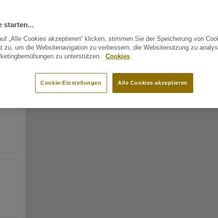
 starten...
uf „Alle Cookies akzeptieren“ klicken, stimmen Sie der Speicherung von Coo
t zu, um die Websitenavigation zu verbessern, die Websitenutzung zu analys
rketingbemühungen zu unterstützen.
Cookies
Cookie-Einstellungen
Alle Cookies akzeptieren