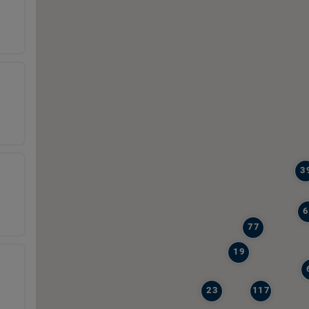
3
6
77
19
23
117