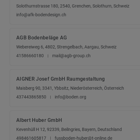
Solothurnstrasse 180, 2540, Grenchen, Solothurn, Schweiz
info@afk-bodendesign.ch
AGB Bodenbeläge AG
Webereiweg 6, 4802, Strengelbach, Aargau, Schweiz
41586660180
mail@agb-group.ch
AIGNER Josef GmbH Raumgestaltung
Maisberg 90, 3341, Ybbsitz, Niederösterreich, Österreich
437443865850
info@boden.org
Albert Huber GmbH
Kevenhüll H 12, 92339, Beilngries, Bayern, Deutschland
498461605817
fussboden-huber@t-online.de