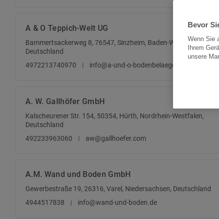
Bevor Sie
A & O Teppich-Welt UG
Wenn Sie a
Bammertsackerweg 8, 76547, Sinzheim, Baden-Württemberg,
Ihrem Gerä
Deutschland
unsere Ma
4972213740970
info@a-und-o-bodenbelaege.de
A. W. Gallhöfer GmbH
Kalscheurener Str. 154, 50354, Hürth, Nordrhein-Westfalen,
Deutschland
492233963060
aw@gallhoefer.com
A.M. Wand und Boden GmbH
Gewerbestraße 19, 26316, Varel, Niedersachsen, Deutschland
4944517838
info@wand-und-boden.de