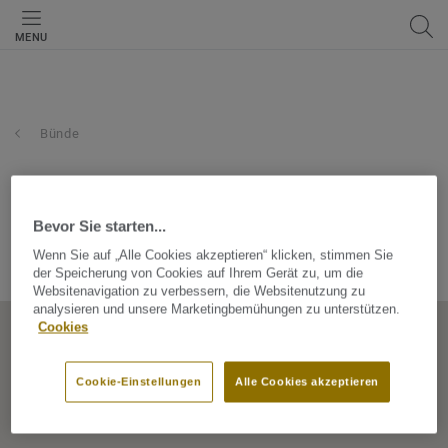
MENU
Bünde
hammer fachmärkte für
heim-ausstattung
Bevor Sie starten...
Wenn Sie auf „Alle Cookies akzeptieren“ klicken, stimmen Sie
Dünner Str. 6, 32257, Bünde, Nordrhein-Westfalen, Germany
der Speicherung von Cookies auf Ihrem Gerät zu, um die
Websitenavigation zu verbessern, die Websitenutzung zu
analysieren und unsere Marketingbemühungen zu unterstützen.
Cookies
Cookie-Einstellungen
Alle Cookies akzeptieren