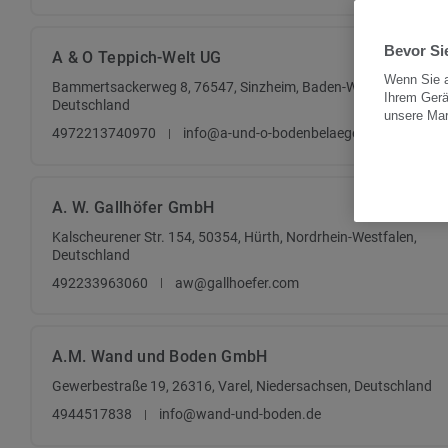
Bevor Sie
A & O Teppich-Welt UG
Wenn Sie a
Bammertsackerweg 8, 76547, Sinzheim, Baden-Württemberg,
Ihrem Gerä
Deutschland
unsere Ma
4972213740970
info@a-und-o-bodenbelaege.de
A. W. Gallhöfer GmbH
Kalscheurener Str. 154, 50354, Hürth, Nordrhein-Westfalen,
Deutschland
492233963060
aw@gallhoefer.com
A.M. Wand und Boden GmbH
Gewerbestraße 19, 26316, Varel, Niedersachsen, Deutschland
4944517838
info@wand-und-boden.de