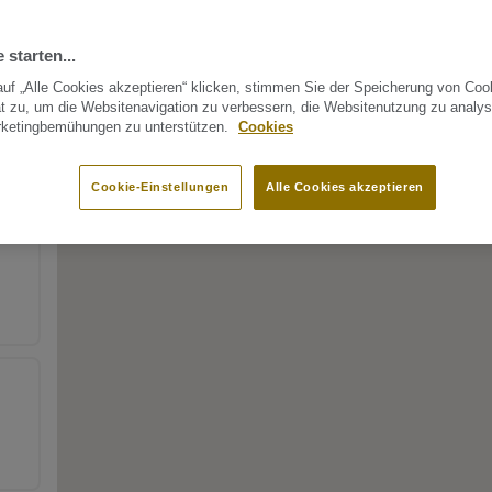
 starten...
uf „Alle Cookies akzeptieren“ klicken, stimmen Sie der Speicherung von Coo
t zu, um die Websitenavigation zu verbessern, die Websitenutzung zu analys
rketingbemühungen zu unterstützen.
Cookies
Cookie-Einstellungen
Alle Cookies akzeptieren