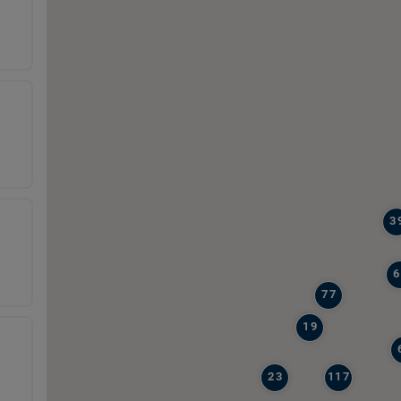
3
6
77
19
23
117