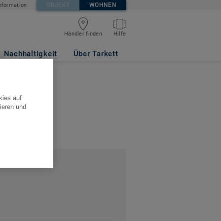
OBJEKT
WOHNEN
nformation
Händler finden
Hilfe
Nachhaltigkeit
Über Tarkett
 Mehring
kies auf
ieren und