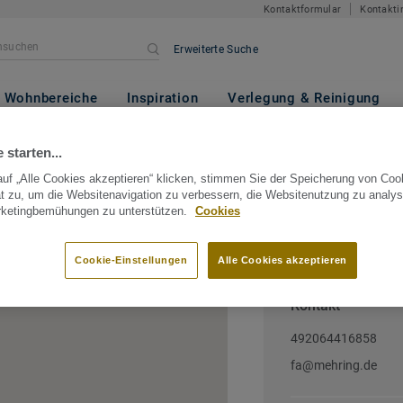
Kontaktformular
Kontakti
Erweiterte Suche
Wohnbereiche
Inspiration
Verlegung & Reinigung
ermany
Nordrhein-Westfalen
Dinslaken
Bauzentrum
 starten...
uf „Alle Cookies akzeptieren“ klicken, stimmen Sie der Speicherung von Coo
hring
t zu, um die Websitenavigation zu verbessern, die Websitenutzung zu analys
rketingbemühungen zu unterstützen.
Cookies
, Nordrhein-Westfalen, Germany
Cookie-Einstellungen
Alle Cookies akzeptieren
Kontakt
492064416858
fa@mehring.de