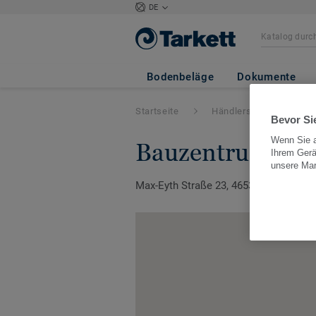
DE
Bodenbeläge
Dokumente
Startseite
Händlersuche
G
Bevor Sie
Wenn Sie a
bauzentrum me
Ihrem Gerä
unsere Ma
Max-Eyth Straße 23, 46539, Dinslaken