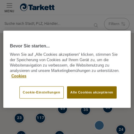
MENU
Filtern
Navigation verändert Suchergebnis
Bevor Sie starten...
Wenn Sie auf „Alle Cookies akzeptieren“ klicken, stimmen Sie
der Speicherung von Cookies auf Ihrem Gerät zu, um die
5
Websitenavigation zu verbessern, die Websitenutzung zu
39
analysieren und unsere Marketingbemühungen zu unterstützen.
47
Cookies
68
77
6
Cookie-Einstellungen
Alle Cookies akzeptieren
19
60
69
35
23
117
24