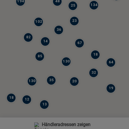
194
48
134
25
23
102
36
82
14
67
18
85
130
64
32
35
130
20
19
18
12
13
Händleradressen zeigen