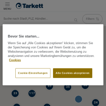
MENU
Filtern
Navigation verändert Suchergebnis
Bevor Sie starten...
Wenn Sie auf „Alle Cookies akzeptieren“ klicken, stimmen Sie
der Speicherung von Cookies auf Ihrem Gerät zu, um die
5
Websitenavigation zu verbessern, die Websitenutzung zu
39
analysieren und unsere Marketingbemühungen zu unterstützen.
47
Cookies
68
77
6
Cookie-Einstellungen
Alle Cookies akzeptieren
19
60
69
35
23
117
24