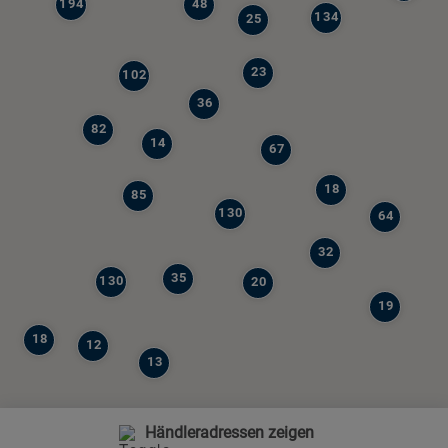
194
48
134
25
23
102
36
82
14
67
18
85
130
64
32
35
130
20
19
18
12
13
Händleradressen zeigen