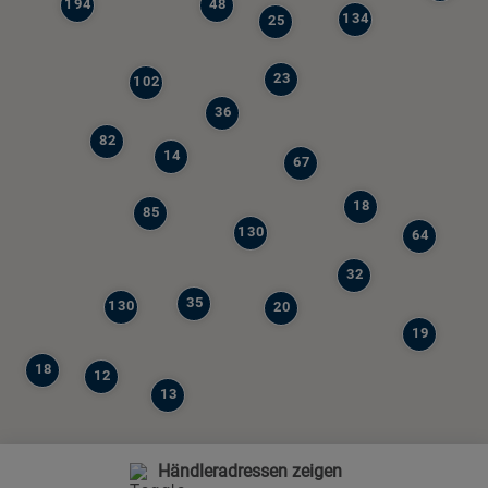
194
48
134
25
23
102
36
82
14
67
18
85
130
64
32
35
130
20
19
18
12
13
Händleradressen zeigen