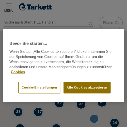
MENU
Filtern
Navigation verändert Suchergebnis
Bevor Sie starten...
Wenn Sie auf „Alle Cookies akzeptieren“ klicken, stimmen Sie
der Speicherung von Cookies auf Ihrem Gerät zu, um die
5
Websitenavigation zu verbessern, die Websitenutzung zu
39
analysieren und unsere Marketingbemühungen zu unterstützen.
47
Cookies
68
77
6
Cookie-Einstellungen
Alle Cookies akzeptieren
19
60
69
35
23
117
24