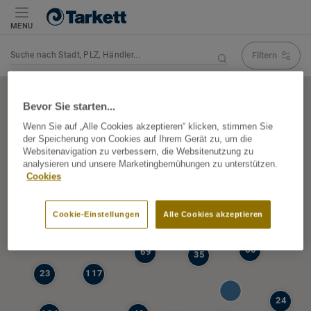
MENU
Filtern
Navigation verändert Suchergebnis
Bevor Sie starten...
Wenn Sie auf „Alle Cookies akzeptieren“ klicken, stimmen Sie
der Speicherung von Cookies auf Ihrem Gerät zu, um die
5
Websitenavigation zu verbessern, die Websitenutzung zu
39
analysieren und unsere Marketingbemühungen zu unterstützen.
47
Cookies
68
77
6
Cookie-Einstellungen
Alle Cookies akzeptieren
19
60
69
35
23
117
24