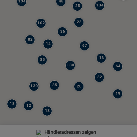
194
48
134
25
23
102
36
82
14
67
18
85
130
64
32
35
130
20
19
18
12
13
Händleradressen zeigen