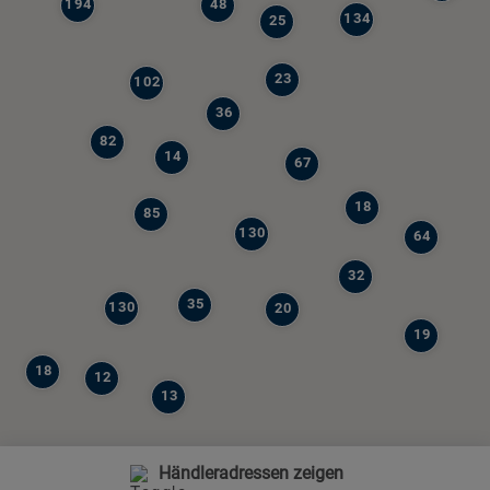
194
48
134
25
23
102
36
82
14
67
18
85
130
64
32
35
130
20
19
18
12
13
Händleradressen zeigen