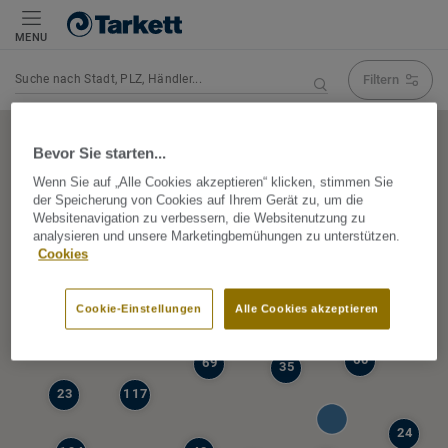
MENU
Filtern
Navigation verändert Suchergebnis
Bevor Sie starten...
Wenn Sie auf „Alle Cookies akzeptieren“ klicken, stimmen Sie
der Speicherung von Cookies auf Ihrem Gerät zu, um die
5
Websitenavigation zu verbessern, die Websitenutzung zu
39
analysieren und unsere Marketingbemühungen zu unterstützen.
47
Cookies
68
77
6
Cookie-Einstellungen
Alle Cookies akzeptieren
19
60
69
35
23
117
24