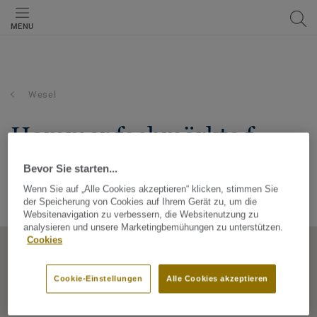
MENU
Wesel
hammer fachmärkte f.
heimausstattun
Bevor Sie starten...
Schermbecker Landstraße 15, 46485, Wesel, Nordrhein-
Wenn Sie auf „Alle Cookies akzeptieren“ klicken, stimmen Sie
Westfalen, Germany
der Speicherung von Cookies auf Ihrem Gerät zu, um die
Websitenavigation zu verbessern, die Websitenutzung zu
analysieren und unsere Marketingbemühungen zu unterstützen.
Cookies
Cookie-Einstellungen
Alle Cookies akzeptieren