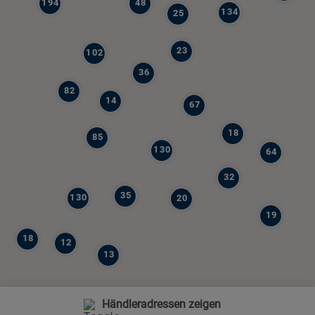
194
48
134
25
23
102
36
82
14
67
18
85
130
64
32
35
130
20
19
18
12
13
Händleradressen zeigen