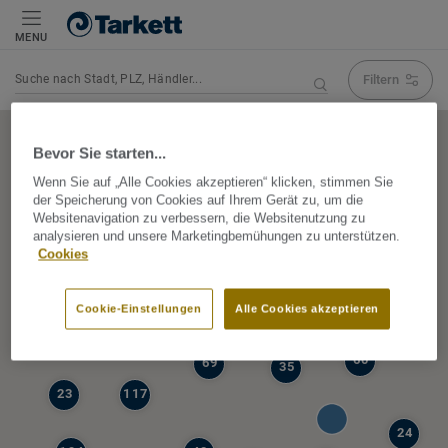
MENU
Filtern
Navigation verändert Suchergebnis
Bevor Sie starten...
Wenn Sie auf „Alle Cookies akzeptieren“ klicken, stimmen Sie
der Speicherung von Cookies auf Ihrem Gerät zu, um die
5
Websitenavigation zu verbessern, die Websitenutzung zu
39
analysieren und unsere Marketingbemühungen zu unterstützen.
47
Cookies
68
77
6
Cookie-Einstellungen
Alle Cookies akzeptieren
19
60
69
35
23
117
24