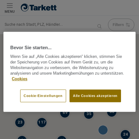
MENU
Filtern
Navigation verändert Suchergebnis
Bevor Sie starten...
Wenn Sie auf „Alle Cookies akzeptieren“ klicken, stimmen Sie
der Speicherung von Cookies auf Ihrem Gerät zu, um die
5
Websitenavigation zu verbessern, die Websitenutzung zu
39
analysieren und unsere Marketingbemühungen zu unterstützen.
47
Cookies
68
77
6
Cookie-Einstellungen
Alle Cookies akzeptieren
19
60
69
35
23
117
24