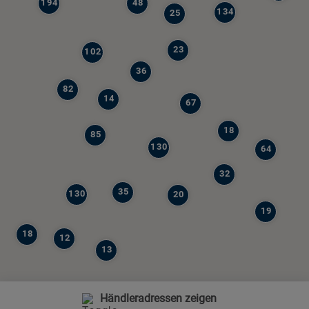
194
48
134
25
23
102
36
82
14
67
18
85
130
64
32
35
130
20
19
18
12
13
Händleradressen zeigen