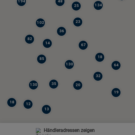
194
48
134
25
23
102
36
82
14
67
18
85
130
64
32
35
130
20
19
18
12
13
Händleradressen zeigen