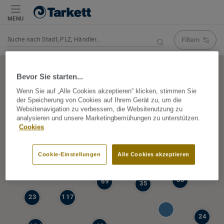
MENU
Filtern
Navigation verändert Suchergebnis
Bevor Sie starten...
Wenn Sie auf „Alle Cookies akzeptieren“ klicken, stimmen Sie
der Speicherung von Cookies auf Ihrem Gerät zu, um die
5
Websitenavigation zu verbessern, die Websitenutzung zu
39
analysieren und unsere Marketingbemühungen zu unterstützen.
47
Cookies
68
77
6
Cookie-Einstellungen
Alle Cookies akzeptieren
19
60
69
35
23
117
24