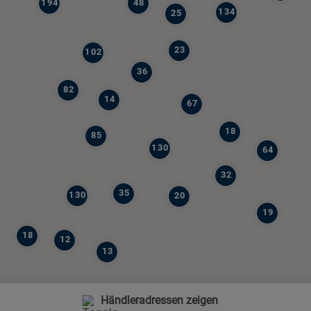
194
48
134
25
23
102
36
82
14
67
18
85
130
64
32
35
130
20
19
18
12
13
Händleradressen zeigen