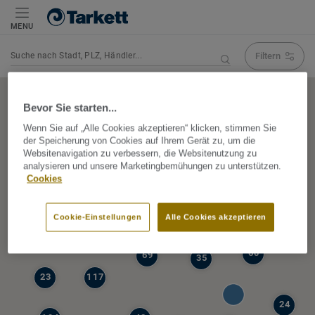
MENU
Filtern
Navigation verändert Suchergebnis
Bevor Sie starten...
Wenn Sie auf „Alle Cookies akzeptieren“ klicken, stimmen Sie
der Speicherung von Cookies auf Ihrem Gerät zu, um die
5
Websitenavigation zu verbessern, die Websitenutzung zu
39
analysieren und unsere Marketingbemühungen zu unterstützen.
47
Cookies
68
77
6
Cookie-Einstellungen
Alle Cookies akzeptieren
19
60
69
35
23
117
24