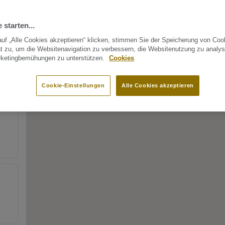
 starten...
uf „Alle Cookies akzeptieren“ klicken, stimmen Sie der Speicherung von Coo
t zu, um die Websitenavigation zu verbessern, die Websitenutzung zu analys
rketingbemühungen zu unterstützen.
Cookies
Cookie-Einstellungen
Alle Cookies akzeptieren