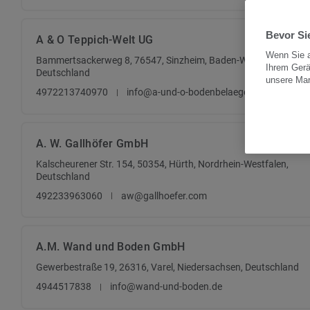
Bevor Sie
A & O Teppich-Welt UG
Wenn Sie a
Bammertsackerweg 8, 76547, Sinzheim, Baden-Württemberg,
Ihrem Gerä
Deutschland
unsere Ma
4972213740970
info@a-und-o-bodenbelaege.de
A. W. Gallhöfer GmbH
Kalscheurener Str. 154, 50354, Hürth, Nordrhein-Westfalen,
Deutschland
492233963060
aw@gallhoefer.com
A.M. Wand und Boden GmbH
Gewerbestraße 19, 26316, Varel, Niedersachsen, Deutschland
4944517838
info@wand-und-boden.de