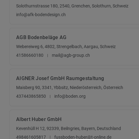
Solothurnstrasse 180, 2540, Grenchen, Solothurn, Schweiz
info@afk-bodendesign.ch
AGB Bodenbeläge AG
Webereiweg 6, 4802, Strengelbach, Aargau, Schweiz
41586660180
mail@agb-group.ch
AIGNER Josef GmbH Raumgestaltung
Maisberg 90, 3341, Ybbsitz, Niederösterreich, Österreich
437443865850
info@boden.org
Albert Huber GmbH
Kevenhüll H 12, 92339, Beilngries, Bayern, Deutschland
498461605817
fussboden-huber@t-online.de