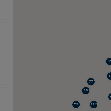
3
6
77
19
23
117