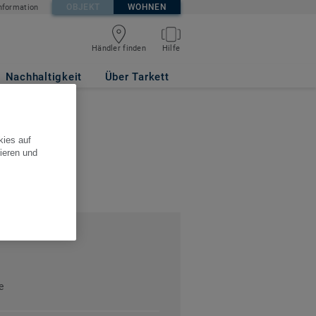
OBJEKT
WOHNEN
nformation
Händler finden
Hilfe
Nachhaltigkeit
Über Tarkett
Grober GmbH
kies auf
ieren und
e