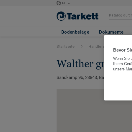
DE
Bodenbeläge
Dokumente
Startseite
Händlersuche
G
Bevor Sie
Wenn Sie a
walther grober
Ihrem Gerä
unsere Ma
Sandkamp 9b, 23843, Bad Oldesloe, S