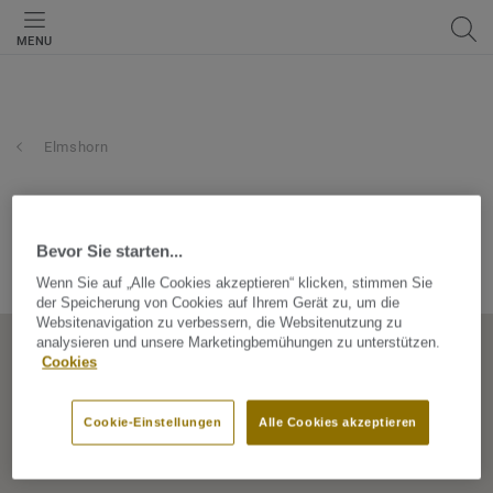
MENU
Elmshorn
teppich kibek gmbh
Bevor Sie starten...
Ramskamp 100, 25337, Elmshorn, Schleswig-Holstein,
Germany
Wenn Sie auf „Alle Cookies akzeptieren“ klicken, stimmen Sie
der Speicherung von Cookies auf Ihrem Gerät zu, um die
Websitenavigation zu verbessern, die Websitenutzung zu
analysieren und unsere Marketingbemühungen zu unterstützen.
Cookies
Cookie-Einstellungen
Alle Cookies akzeptieren