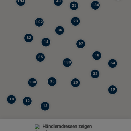
194
48
134
25
23
102
36
82
14
67
18
85
130
64
32
35
130
20
19
18
12
13
Händleradressen zeigen