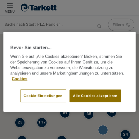
MENU
Filtern
Navigation verändert Suchergebnis
Bevor Sie starten...
Wenn Sie auf „Alle Cookies akzeptieren“ klicken, stimmen Sie
der Speicherung von Cookies auf Ihrem Gerät zu, um die
5
Websitenavigation zu verbessern, die Websitenutzung zu
39
analysieren und unsere Marketingbemühungen zu unterstützen.
47
Cookies
68
77
6
Cookie-Einstellungen
Alle Cookies akzeptieren
19
60
69
35
23
117
24