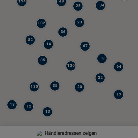
194
48
134
25
23
102
36
82
14
67
18
85
130
64
32
35
130
20
19
18
12
13
Händleradressen zeigen