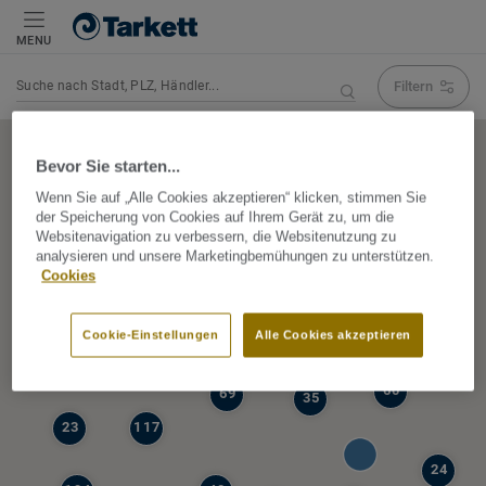
MENU
Filtern
Navigation verändert Suchergebnis
Bevor Sie starten...
Wenn Sie auf „Alle Cookies akzeptieren“ klicken, stimmen Sie
der Speicherung von Cookies auf Ihrem Gerät zu, um die
5
Websitenavigation zu verbessern, die Websitenutzung zu
39
analysieren und unsere Marketingbemühungen zu unterstützen.
47
Cookies
68
77
6
Cookie-Einstellungen
Alle Cookies akzeptieren
19
60
69
35
23
117
24