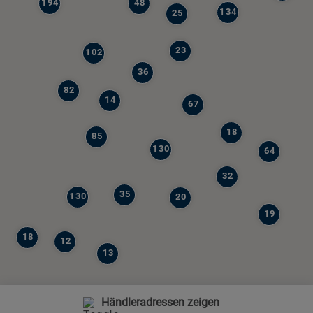
194
48
134
25
23
102
36
82
14
67
18
85
130
64
32
35
130
20
19
18
12
13
Händleradressen zeigen