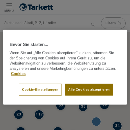
MENU
Filtern
Navigation verändert Suchergebnis
Bevor Sie starten...
Wenn Sie auf „Alle Cookies akzeptieren“ klicken, stimmen Sie
der Speicherung von Cookies auf Ihrem Gerät zu, um die
5
Websitenavigation zu verbessern, die Websitenutzung zu
39
analysieren und unsere Marketingbemühungen zu unterstützen.
47
Cookies
68
77
6
Cookie-Einstellungen
Alle Cookies akzeptieren
19
60
69
35
23
117
24