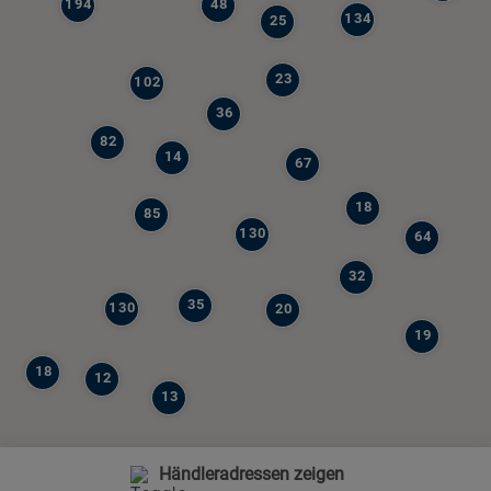
194
48
134
25
23
102
36
82
14
67
18
85
130
64
32
35
130
20
19
18
12
13
Händleradressen zeigen