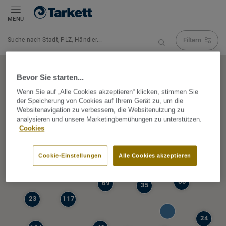
MENU
Filtern
Navigation verändert Suchergebnis
Bevor Sie starten...
Wenn Sie auf „Alle Cookies akzeptieren“ klicken, stimmen Sie
der Speicherung von Cookies auf Ihrem Gerät zu, um die
5
Websitenavigation zu verbessern, die Websitenutzung zu
39
analysieren und unsere Marketingbemühungen zu unterstützen.
47
Cookies
68
77
6
Cookie-Einstellungen
Alle Cookies akzeptieren
19
60
69
35
23
117
24