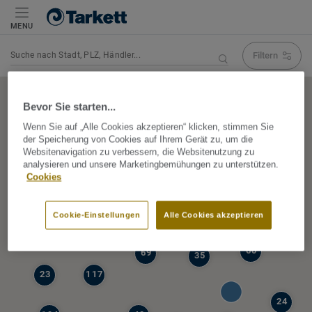
MENU
Filtern
Navigation verändert Suchergebnis
Bevor Sie starten...
Wenn Sie auf „Alle Cookies akzeptieren“ klicken, stimmen Sie
der Speicherung von Cookies auf Ihrem Gerät zu, um die
5
Websitenavigation zu verbessern, die Websitenutzung zu
39
analysieren und unsere Marketingbemühungen zu unterstützen.
47
Cookies
68
77
6
Cookie-Einstellungen
Alle Cookies akzeptieren
19
60
69
35
23
117
24