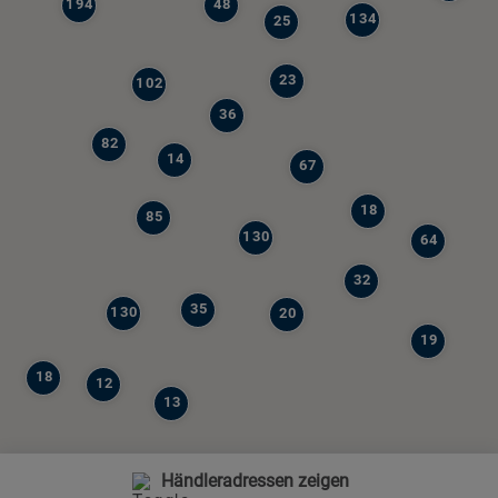
194
48
134
25
23
102
36
82
14
67
18
85
130
64
32
35
130
20
19
18
12
13
Händleradressen zeigen