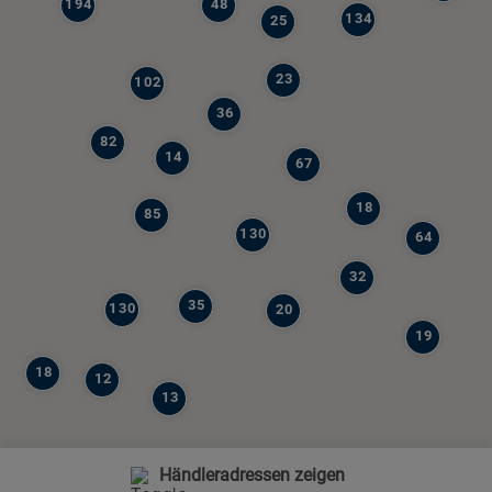
194
48
134
25
23
102
36
82
14
67
18
85
130
64
32
35
130
20
19
18
12
13
Händleradressen zeigen