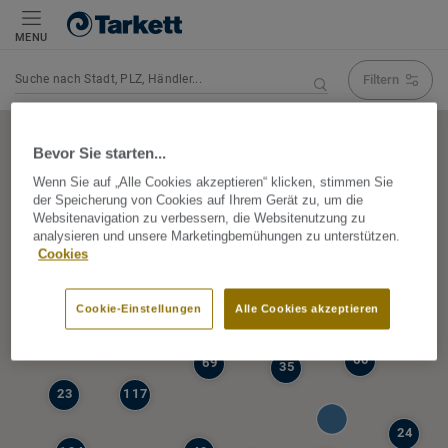
MENU
Filtern
Navigation verändert Suchergebnis
Bevor Sie starten...
Wenn Sie auf „Alle Cookies akzeptieren“ klicken, stimmen Sie
der Speicherung von Cookies auf Ihrem Gerät zu, um die
5
Websitenavigation zu verbessern, die Websitenutzung zu
39
analysieren und unsere Marketingbemühungen zu unterstützen.
47
Cookies
68
77
6
Cookie-Einstellungen
Alle Cookies akzeptieren
19
60
69
35
23
117
24