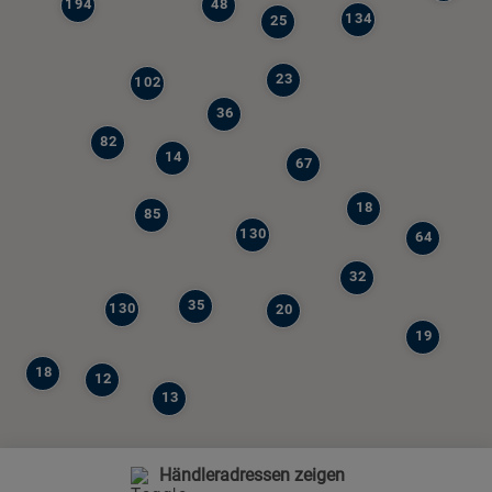
194
48
134
25
23
102
36
82
14
67
18
85
130
64
32
35
130
20
19
18
12
13
Händleradressen zeigen