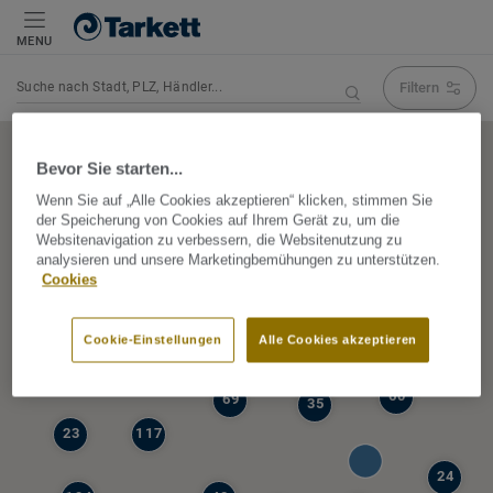
MENU
Filtern
Navigation verändert Suchergebnis
Bevor Sie starten...
Wenn Sie auf „Alle Cookies akzeptieren“ klicken, stimmen Sie
der Speicherung von Cookies auf Ihrem Gerät zu, um die
5
Websitenavigation zu verbessern, die Websitenutzung zu
39
analysieren und unsere Marketingbemühungen zu unterstützen.
47
Cookies
68
77
6
Cookie-Einstellungen
Alle Cookies akzeptieren
19
60
69
35
23
117
24