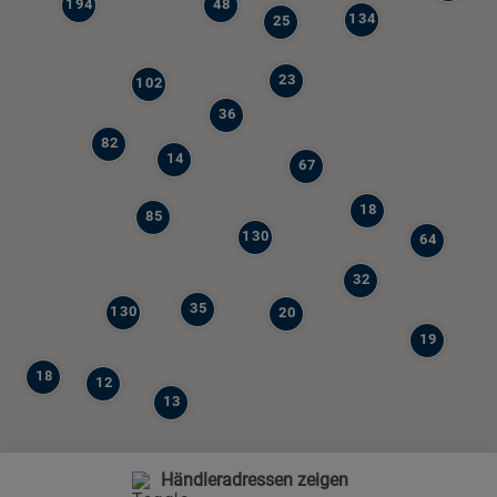
194
48
134
25
23
102
36
82
14
67
18
85
130
64
32
35
130
20
19
18
12
13
Händleradressen zeigen