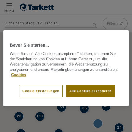
MENU
Filtern
Navigation verändert Suchergebnis
Bevor Sie starten...
Wenn Sie auf „Alle Cookies akzeptieren“ klicken, stimmen Sie
der Speicherung von Cookies auf Ihrem Gerät zu, um die
5
Websitenavigation zu verbessern, die Websitenutzung zu
39
analysieren und unsere Marketingbemühungen zu unterstützen.
47
Cookies
68
77
6
Cookie-Einstellungen
Alle Cookies akzeptieren
19
60
69
35
23
117
24