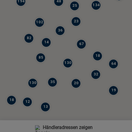
194
48
134
25
23
102
36
82
14
67
18
85
130
64
32
35
130
20
19
18
12
13
Händleradressen zeigen