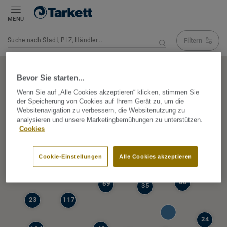
MENU
Filtern
Navigation verändert Suchergebnis
Bevor Sie starten...
Wenn Sie auf „Alle Cookies akzeptieren“ klicken, stimmen Sie
der Speicherung von Cookies auf Ihrem Gerät zu, um die
5
Websitenavigation zu verbessern, die Websitenutzung zu
39
analysieren und unsere Marketingbemühungen zu unterstützen.
47
Cookies
68
77
6
Cookie-Einstellungen
Alle Cookies akzeptieren
19
60
69
35
23
117
24