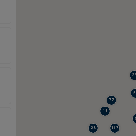
3
6
77
19
23
117