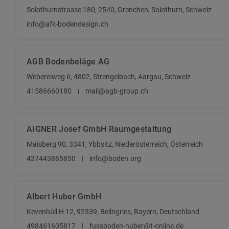
Solothurnstrasse 180, 2540, Grenchen, Solothurn, Schweiz
info@afk-bodendesign.ch
AGB Bodenbeläge AG
Webereiweg 6, 4802, Strengelbach, Aargau, Schweiz
41586660180
mail@agb-group.ch
AIGNER Josef GmbH Raumgestaltung
Maisberg 90, 3341, Ybbsitz, Niederösterreich, Österreich
437443865850
info@boden.org
Albert Huber GmbH
Kevenhüll H 12, 92339, Beilngries, Bayern, Deutschland
498461605817
fussboden-huber@t-online.de