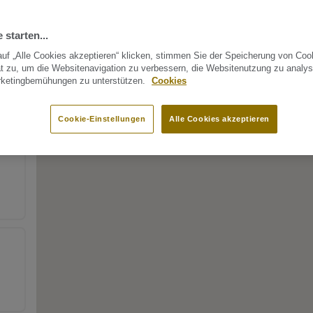
 starten...
uf „Alle Cookies akzeptieren“ klicken, stimmen Sie der Speicherung von Coo
t zu, um die Websitenavigation zu verbessern, die Websitenutzung zu analys
rketingbemühungen zu unterstützen.
Cookies
Cookie-Einstellungen
Alle Cookies akzeptieren