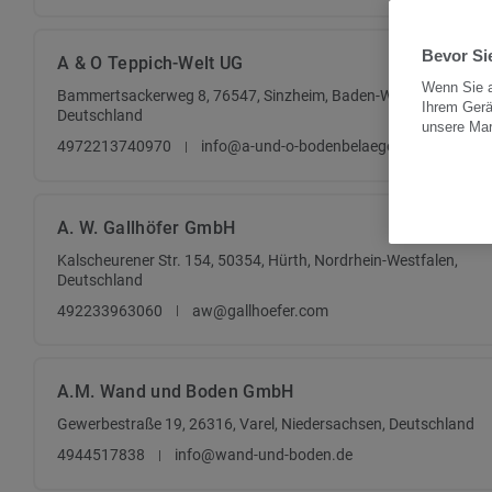
Bevor Sie
A & O Teppich-Welt UG
Wenn Sie a
Bammertsackerweg 8, 76547, Sinzheim, Baden-Württemberg,
Ihrem Gerä
Deutschland
unsere Ma
4972213740970
info@a-und-o-bodenbelaege.de
A. W. Gallhöfer GmbH
Kalscheurener Str. 154, 50354, Hürth, Nordrhein-Westfalen,
Deutschland
492233963060
aw@gallhoefer.com
A.M. Wand und Boden GmbH
Gewerbestraße 19, 26316, Varel, Niedersachsen, Deutschland
4944517838
info@wand-und-boden.de