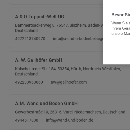
Bevor Sie
A & O Teppich-Welt UG
Wenn Sie a
Bammertsackerweg 8, 76547, Sinzheim, Baden-Württemberg,
Ihrem Gerä
Deutschland
unsere Ma
4972213740970
info@a-und-o-bodenbelaege.de
A. W. Gallhöfer GmbH
Kalscheurener Str. 154, 50354, Hürth, Nordrhein-Westfalen,
Deutschland
492233963060
aw@gallhoefer.com
A.M. Wand und Boden GmbH
Gewerbestraße 19, 26316, Varel, Niedersachsen, Deutschland
4944517838
info@wand-und-boden.de