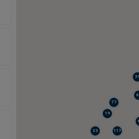
3
6
77
19
23
117