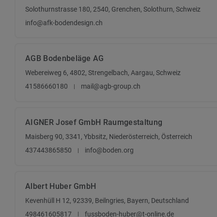
Solothurnstrasse 180, 2540, Grenchen, Solothurn, Schweiz
info@afk-bodendesign.ch
AGB Bodenbeläge AG
Webereiweg 6, 4802, Strengelbach, Aargau, Schweiz
41586660180
mail@agb-group.ch
AIGNER Josef GmbH Raumgestaltung
Maisberg 90, 3341, Ybbsitz, Niederösterreich, Österreich
437443865850
info@boden.org
Albert Huber GmbH
Kevenhüll H 12, 92339, Beilngries, Bayern, Deutschland
498461605817
fussboden-huber@t-online.de