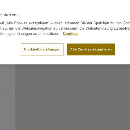
 starten...
uf „Alle Cookies akzeptieren“ klicken, stimmen Sie der Speicherung von Coo
t zu, um die Websitenavigation zu verbessern, die Websitenutzung zu analys
rketingbemühungen zu unterstützen.
Cookies
Cookie-Einstellungen
Alle Cookies akzeptieren