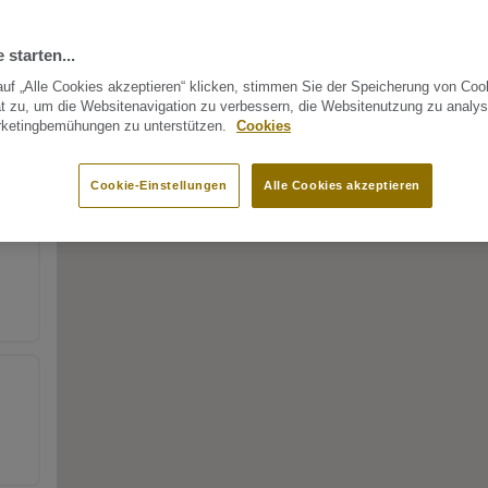
 starten...
uf „Alle Cookies akzeptieren“ klicken, stimmen Sie der Speicherung von Coo
t zu, um die Websitenavigation zu verbessern, die Websitenutzung zu analys
rketingbemühungen zu unterstützen.
Cookies
Cookie-Einstellungen
Alle Cookies akzeptieren