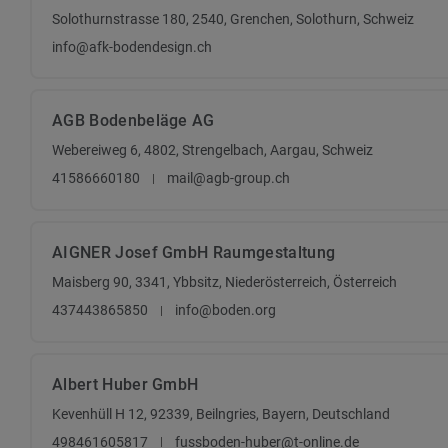
Solothurnstrasse 180, 2540, Grenchen, Solothurn, Schweiz
info@afk-bodendesign.ch
AGB Bodenbeläge AG
Webereiweg 6, 4802, Strengelbach, Aargau, Schweiz
41586660180
mail@agb-group.ch
AIGNER Josef GmbH Raumgestaltung
Maisberg 90, 3341, Ybbsitz, Niederösterreich, Österreich
437443865850
info@boden.org
Albert Huber GmbH
Kevenhüll H 12, 92339, Beilngries, Bayern, Deutschland
498461605817
fussboden-huber@t-online.de