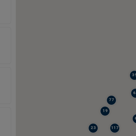
3
6
77
19
23
117