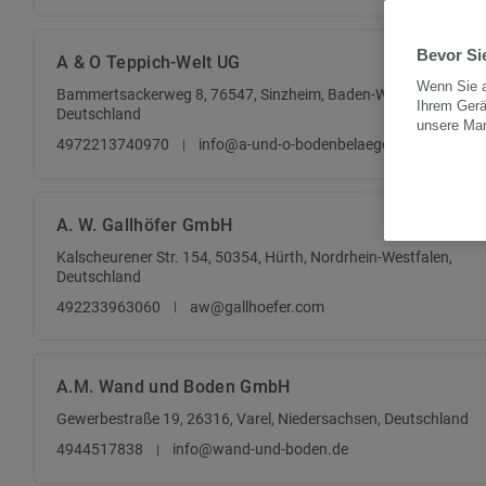
Bevor Sie
A & O Teppich-Welt UG
Wenn Sie a
Bammertsackerweg 8, 76547, Sinzheim, Baden-Württemberg,
Ihrem Gerä
Deutschland
unsere Ma
4972213740970
info@a-und-o-bodenbelaege.de
A. W. Gallhöfer GmbH
Kalscheurener Str. 154, 50354, Hürth, Nordrhein-Westfalen,
Deutschland
492233963060
aw@gallhoefer.com
A.M. Wand und Boden GmbH
Gewerbestraße 19, 26316, Varel, Niedersachsen, Deutschland
4944517838
info@wand-und-boden.de