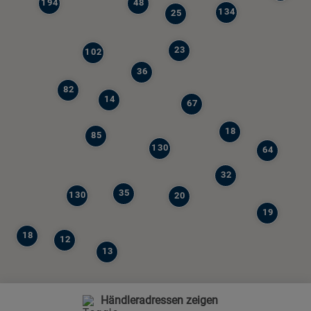
194
48
134
25
23
102
36
82
14
67
18
85
130
64
32
35
130
20
19
18
12
13
Händleradressen zeigen