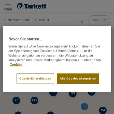
MENU
Filtern
Navigation verändert Suchergebnis
Bevor Sie starten...
Wenn Sie auf „Alle Cookies akzeptieren“ klicken, stimmen Sie
der Speicherung von Cookies auf Ihrem Gerät zu, um die
5
Websitenavigation zu verbessern, die Websitenutzung zu
39
analysieren und unsere Marketingbemühungen zu unterstützen.
47
Cookies
68
77
6
Cookie-Einstellungen
Alle Cookies akzeptieren
19
60
69
35
23
117
24